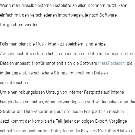
Popup-Dialog entsprechend der Wünsche benennen und auswählen
.PLS-Dateien können von Rekordbox gelesen werden.
Wenn man dieselbe externe Festplatte an allen Rechnern nutzt, kann
2. gesamte Mediathek exportieren
.NML-Dateien können von Traktor Pro gelesen werden.
.M3U8-Dateien können von iTunes, der Music-App und Rekordbox
einfach mit den verschiedenen Importwegen, je nach Software,
"Ablage" -> "Mediathek" -> "Mediathek exportieren..."
.M3U-Dateien können von iTunes und der Music-App gelesen werden.
gelesen werden.
fortgefahren werden.
Bei diesem Vorgang wird die komplette Mediathek inklusive aller
Playlisten als .XML-Datei abgespeichert.
2. Mediathek exportieren:
2. Mediathek exportieren
Falls man plant die Musik intern zu speichern, sind einige
Rechtsklick auf "Track Collection" -> "Export the collection" -> Im
"Datei" -> "Sammlung in XML-Format exportieren"
Zwischenschritte erforderlich, in denen man die Inhalte der exportierten
Während iTunes bei jedem Speichern der Mediathek - also immer, wenn
Popup-Dialog entsprechend der Wünsche benennen und auswählen
Die dabei sogenannte Rekordbox-XML-Datei kann nur von anderen
Dateien anpasst. Hierfür empfiehlt sich die Software
MassReplaceIt
, die
man das Programm schließt -, auch eine .XML-Datei angelegt, macht die
Hierbei wird die komplette Collection als .NML-Datei exportiert. Diese
Rekordbox-Instanzen gelesen werden.
in der Lage ist, verschiedene Strings im Inhalt von Dateien
Music-App das nicht. Hier muss der Vorgang also zwingend von Hand
kann nur von Traktor Pro gelesen werden.
auszutauschen.
ausgeführt werden. Diese XML-Datei kann von iTunes, der Music-App,
Um einen reibungslosen Umzug von interner Festplatte auf interne
Rekordbox und Traktor Pro gelesen werden.
Festplatte zu vollziehen, ist es notwendig, sich vorher Gedanken über die
Struktur der Datei-Anordnung auf der neuen Festplatte zu machen.
Jetzt kommt der komplizierte Teil: jeder der obigen Export-Vorgänge
schreibt einen bestimmten Dateipfad in die Playlist-/Mediathek-Dateien.