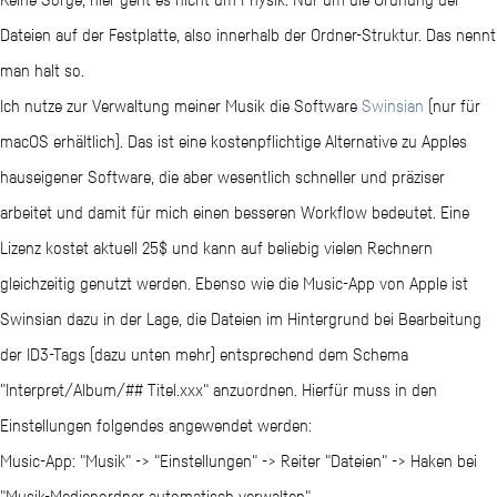
"File Management" -> Punkt bei "Use iTunes Legacy XML" setzen -> Pfad
Dateien auf der Festplatte, also innerhalb der Ordner-Struktur. Das nennt
zur .XML-Datei eintragen
man halt so.
Danach wird diese Mediathek bei Klick auf "Music" in der Seitenleiste
Ich nutze zur Verwaltung meiner Musik die Software
Swinsian
(nur für
geladen.
macOS erhältlich). Das ist eine kostenpflichtige Alternative zu Apples
hauseigener Software, die aber wesentlich schneller und präziser
arbeitet und damit für mich einen besseren Workflow bedeutet. Eine
Lizenz kostet aktuell 25$ und kann auf beliebig vielen Rechnern
gleichzeitig genutzt werden. Ebenso wie die Music-App von Apple ist
Swinsian dazu in der Lage, die Dateien im Hintergrund bei Bearbeitung
der ID3-Tags (dazu unten mehr) entsprechend dem Schema
"Interpret/Album/## Titel.xxx" anzuordnen. Hierfür muss in den
Einstellungen folgendes angewendet werden:
Music-App: "Musik" -> "Einstellungen" -> Reiter "Dateien" -> Haken bei
"Musik-Medienordner automatisch verwalten"