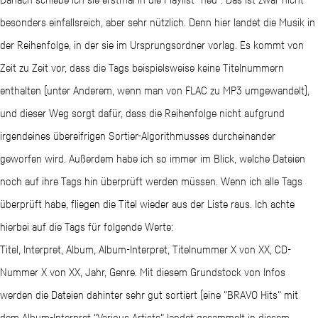
besonders einfallsreich, aber sehr nützlich. Denn hier landet die Musik in
der Reihenfolge, in der sie im Ursprungsordner vorlag. Es kommt von
Zeit zu Zeit vor, dass die Tags beispielsweise keine Titelnummern
enthalten (unter Anderem, wenn man von FLAC zu MP3 umgewandelt),
und dieser Weg sorgt dafür, dass die Reihenfolge nicht aufgrund
irgendeines übereifrigen Sortier-Algorithmusses durcheinander
geworfen wird. Außerdem habe ich so immer im Blick, welche Dateien
noch auf ihre Tags hin überprüft werden müssen. Wenn ich alle Tags
überprüft habe, fliegen die Titel wieder aus der Liste raus. Ich achte
hierbei auf die Tags für folgende Werte:
Titel, Interpret, Album, Album-Interpret, Titelnummer X von XX, CD-
Nummer X von XX, Jahr, Genre. Mit diesem Grundstock von Infos
werden die Dateien dahinter sehr gut sortiert (eine "BRAVO Hits" mit
dem Album-Interpret "Various Artists" landet gesammelt in diesem