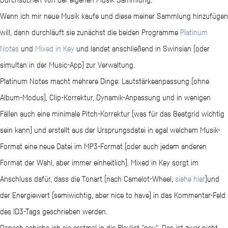
Wenn ich mir neue Musik kaufe und diese meiner Sammlung hinzufügen
will, dann durchläuft sie zunächst die beiden Programme
Platinum
Notes
und
Mixed in Key
und landet anschließend in Swinsian (oder
simultan in der Music-App) zur Verwaltung.
Platinum Notes macht mehrere Dinge: Lautstärkeanpassung (ohne
Album-Modus), Clip-Korrektur, Dynamik-Anpassung und in wenigen
Fällen auch eine minimale Pitch-Korrektur (was für das Beatgrid wichtig
sein kann) und erstellt aus der Ursprungsdatei in egal welchem Musik-
Format eine neue Datei im MP3-Format (oder auch jedem anderen
Format der Wahl, aber immer einheitlich). Mixed in Key sorgt im
Anschluss dafür, dass die Tonart (nach Camelot-Wheel,
siehe hier
)und
der Energiewert (semiwichtig, aber nice to have) in das Kommentar-Feld
des ID3-Tags geschrieben werden.
Danach schiebe ich sie erstmal in die Playlist "neu". Das ist zwar nicht