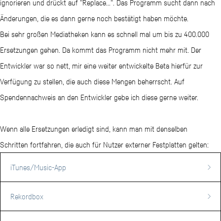
ignorieren und drückt auf "Replace...". Das Programm sucht dann nach
Änderungen, die es dann gerne noch bestätigt haben möchte.
Bei sehr großen Mediatheken kann es schnell mal um bis zu 400.000
Ersetzungen gehen. Da kommt das Programm nicht mehr mit. Der
Entwickler war so nett, mir eine weiter entwickelte Beta hierfür zur
Verfügung zu stellen, die auch diese Mengen beherrscht. Auf
Spendennachweis an den Entwickler gebe ich diese gerne weiter.
Wenn alle Ersetzungen erledigt sind, kann man mit denselben
Schritten fortfahren, die auch für Nutzer externer Festplatten gelten:​
iTunes/Music-App
1. Playlist(en) importieren:
Rekordbox
"Ablage" -> "Mediathek" -> "Playlist importieren..."
1. Playlist(en) importieren: